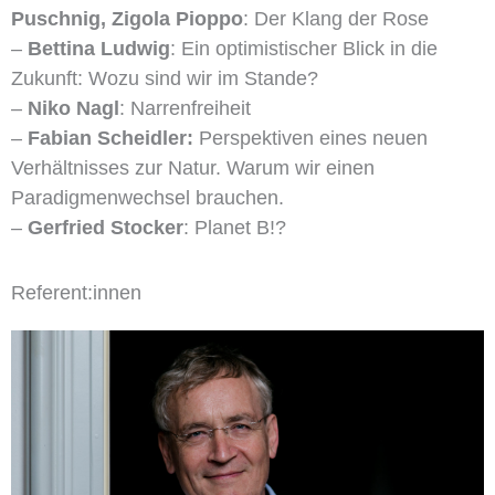
Puschnig, Zigola Pioppo
: Der Klang der Rose
–
Bettina Ludwig
: Ein optimistischer Blick in die
Zukunft: Wozu sind wir im Stande?
–
Niko Nagl
: Narrenfreiheit
–
Fabian Scheidler:
Perspektiven eines neuen
Verhältnisses zur Natur. Warum wir einen
Paradigmenwechsel brauchen.
–
Gerfried Stocker
: Planet B!?
Referent:innen