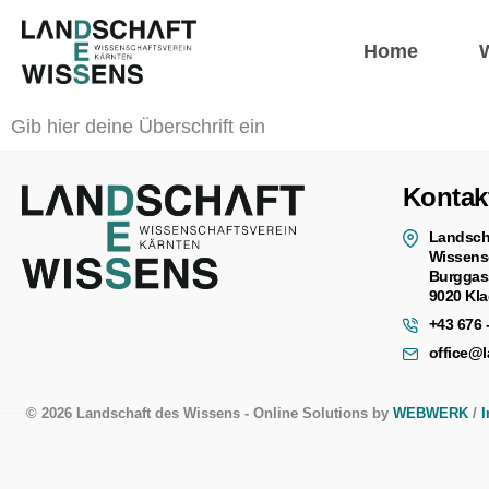
Zum
Inhalt
Home
springen
Gib hier deine Überschrift ein
Kontak
Landsch
Wissens
Burggas
9020 Kla
+43 676 
office@
© 2026 Landschaft des Wissens - Online Solutions by
WEBWERK
/