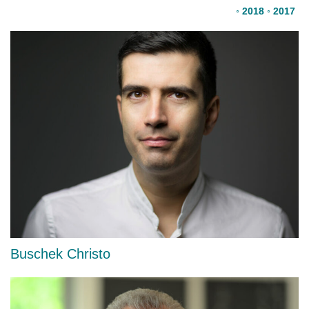
◦
2018
◦
2017
Buschek Christo