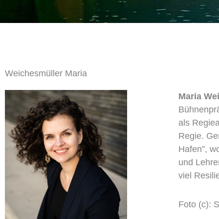
Weichesmüller Maria
Maria Wei
Bühnenpräs
als Regiea
Regie. Gem
Hafen”, wo
und Lehrer
viel Resil
Foto (c): 