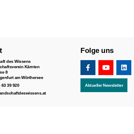
t
Folge uns
aft des Wissens
chaftsverein Kärnten
se 8
genfurt am Wörthersee
- 63 39 920
Aktueller Newsletter
landschaftdeswissens.at
Impressum
/
Datenschutz