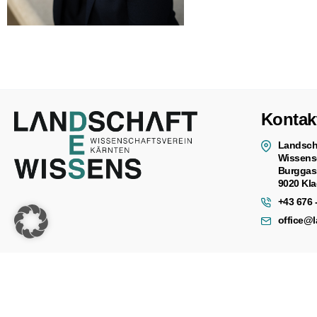
Kontak
Landsch
Wissens
Burggas
9020 Kla
+43 676 
office@
© 2026 Landschaft des Wissens - Online Solutions by
WEBWERK
/